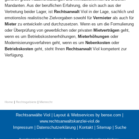
Mandanten. Aus der beruflichen Erfahrung, die sich auch aus der
Vertretung beider Lager, ist
Rechtsanwalt
Viol in der Lage, sachlich und
emotionslos realistische Zielvorgaben sowohl für
Vermieter
als auch für
Mieter
zu entwickeln und durchzusetzen. Wenn es um die Formulierung
oder Überprüfung von gewerblichen oder privaten
Mietverträgen
geht,
wenn es um Betriebskostenerhöhungen,
Mieterhöhungen
oder
Modernisierungsverfahren geht, wenn es um
Nebenkosten
oder
Betriebskosten
geht, steht Ihnen
Rechtsanwalt
Viol kompetent zur
Verfügung.
Home
|
Rechtsgebiete
|
Mietrecht
Rechtsanwälte Viol |
Layout & Webservices by bense.com
|
www.rechtsanwaltskanzlei-viol.de
Impressum
|
Datenschutzerklärung
|
Kontakt
|
Sitemap
|
Suche