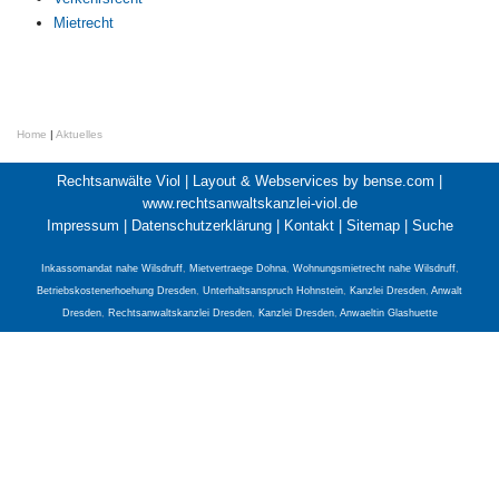
Mietrecht
Home
|
Aktuelles
Rechtsanwälte Viol |
Layout & Webservices by bense.com
|
www.rechtsanwaltskanzlei-viol.de
Impressum
|
Datenschutzerklärung
|
Kontakt
|
Sitemap
|
Suche
Inkassomandat nahe Wilsdruff
,
Mietvertraege Dohna
,
Wohnungsmietrecht nahe Wilsdruff
,
Betriebskostenerhoehung Dresden
,
Unterhaltsanspruch Hohnstein
,
Kanzlei Dresden
,
Anwalt
Dresden
,
Rechtsanwaltskanzlei Dresden
,
Kanzlei Dresden
,
Anwaeltin Glashuette