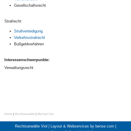
Gesellschaftsrecht
Strafrecht:
Strafverteidigung
Verkehrsstrafrecht
Bußgeldverfahren
Interessenschwerpunkte:
Verwaltungsrecht
Home
|
Rechtsanwälte
|
Michael Viol
Rechtsanwälte Viol |
Layout & Webservices by bense.com
|