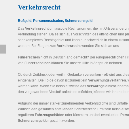
Verkehrsrecht
Bußgeld, Personenschaden, Schmerzensgeld
Das
Verkehrsrecht
umfasst die Rechtsnormen, die mit Ortsveränderu
Verbindung stehen. Da es sich aus Vorschriften des öffentlichen und pr
sehr komplexes Rechtsgebiet und kann nur schwerlich in einem zus
werden. Bei Fragen zum
Verkehrsrecht
wenden Sie sich an uns.
Führerschein
nicht in Deutschland gemacht? Bei europarechtlichen 
von
Führerscheinen
können Sie unsere Hilfe in Anspruch nehmen.
Ob durch Zeitdruck oder weil in Gedanken versunken - oft wird aus die
eingehalten. Die Folge davon ist zumeist ein
Verwarnungsverfahren
,
werden kann. Wenn Sie beispielsweise das
Verwarngeld
nicht innerha
den vorgeworfenen Verstoß anfechten möchten, können wir Ihnen ebenf
Aufgrund der immer stärker zunehmenden Verkehrsdichte sind Unfälle 
Wunsch den gesamten anfallenden Schriftverkehr. Ermitteln beispiels
regulieren
Fahrzeugschäden
oder kümmern uns bei eventuellen
Pers
Schmerzensgelder
gezahlt werden.