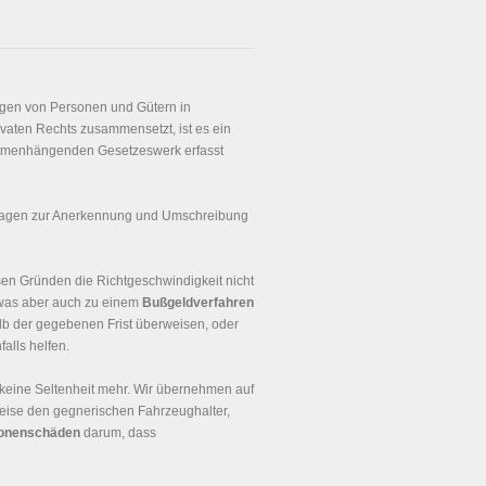
ngen von Personen und Gütern in
ivaten Rechts zusammensetzt, ist es ein
ammenhängenden Gesetzeswerk erfasst
Fragen zur Anerkennung und Umschreibung
sen Gründen die Richtgeschwindigkeit nicht
 was aber auch zu einem
Bußgeldverfahren
lb der gegebenen Frist überweisen, oder
alls helfen.
keine Seltenheit mehr. Wir übernehmen auf
weise den gegnerischen Fahrzeughalter,
onenschäden
darum, dass