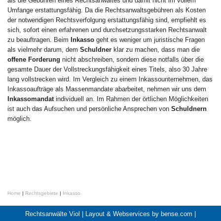
als die Gebühren eines Rechtsanwaltes und damit nicht im vollem
Umfange erstattungsfähig. Da die Rechtsanwaltsgebühren als Kosten
der notwendigen Rechtsverfolgung erstattungsfähig sind, empfiehlt es
sich, sofort einen erfahrenen und durchsetzungsstarken Rechtsanwalt
zu beauftragen. Beim
Inkasso
geht es weniger um juristische Fragen
als vielmehr darum, dem
Schuldner
klar zu machen, dass man die
offene Forderung
nicht abschreiben, sondern diese notfalls über die
gesamte Dauer der Vollstreckungsfähigkeit eines Titels, also 30 Jahre
lang vollstrecken wird. Im Vergleich zu einem Inkassounternehmen, das
Inkassoaufträge als Massenmandate abarbeitet, nehmen wir uns dem
Inkassomandat
individuell an. Im Rahmen der örtlichen Möglichkeiten
ist auch das Aufsuchen und persönliche Ansprechen von
Schuldnern
möglich.
Home
|
Rechtsgebiete
|
Inkasso
Rechtsanwälte Viol |
Layout & Webservices by bense.com
|