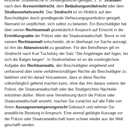
einzelner Strafbereiche in Sondergesetzen geregelt, z. B.
Straftaten
nach dem
Arzneimittelrecht
, dem
Betäubungsmittelrecht
oder dem
Straßenverkehrsrecht
. Das
Strafrecht
ist im Hinblick auf den
Beschuldigten durch grundlegende Verfassungsgrundsätze geregelt.
Niemand ist verpflichtet, sich selbst zu belasten. Ein Beschuldigter hat
über seinen
Rechtsanwalt
grundsätzlich Anspruch auf Einsicht in die
Ermittlungsakte
der Polizei oder der Staatsanwaltschaft. Bevor er mit
seinem
Rechtsanwalt
entscheidet, ob er überhaupt zur Sache aussagt,
ist ihm die
Akteneinsicht
zu gewähren. Für den Betroffenen gilt im
Strafrecht nach Kurt Tucholsky der Satz "Der Angeklagte darf lügen, bis
sich die Balgen biegen". In Strafverfahren ist es die vordringlichste
Aufgabe des
Rechtsanwalts
, den Beschuldigten eingehend und
umfassend über seine verfahrensmäßigen Rechte als Beschuldigter zu
belehren und ihn darauf hinzuweisen, dass er diese Rechte
vollumfänglich geltend machen kann, ohne das ihm daraus seitens der
Polizei, der Staatsanwaltschaft oder des Strafgerichtes Nachteile
entstehen dürfen. Wenn eine Vernehmung durch die Polizei oder
Staatsanwaltschaft ansteht, machen Sie zunächst auf alle Fälle von
Ihrem
Aussageverweigerungsrecht
Gebrauch und nehmen Sie
anwaltliche Beratung in Anspruch. Eine einmal getätigte Aussage vor
der Polizei oder Staatsanwaltschaft kann schwer wieder aus der Welt
geschafft werden.